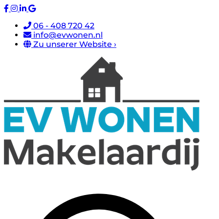
06 - 408 720 42
info@evwonen.nl
Zu unserer Website ›