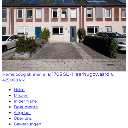
1705 SL · Heerhugowaard
Hemelboog Binnen 61 B
€
425.000 k.k.
Heim
Medien
In der Nähe
Dokumente
Angebot
Über uns
Bewertungen