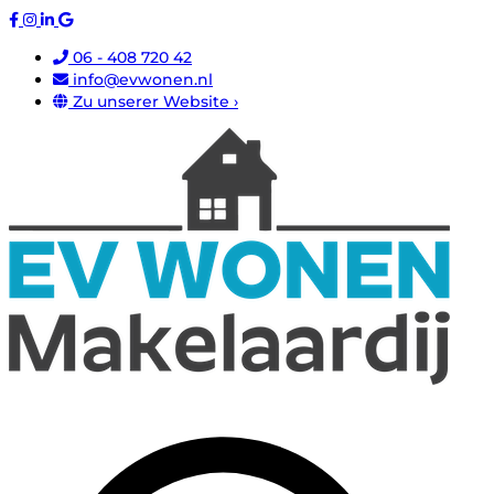
06 - 408 720 42
info@evwonen.nl
Zu unserer Website ›