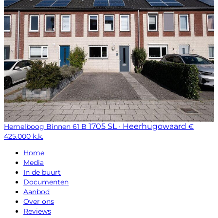
1705 SL · Heerhugowaard
Hemelboog Binnen 61 B
€
425.000 k.k.
Home
Media
In de buurt
Documenten
Aanbod
Over ons
Reviews