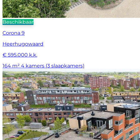
Beschikbaar
Corona 9
Heerhugowaard
€ 595.000 k.k.
164 m²
4 kamers (3 slaapkamers)