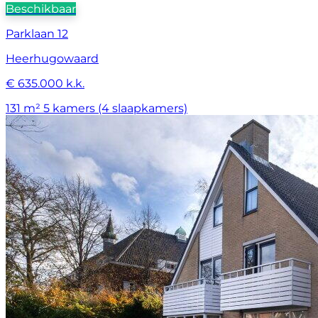
Beschikbaar
Parklaan 12
Heerhugowaard
€ 635.000 k.k.
131 m²
5 kamers (4 slaapkamers)