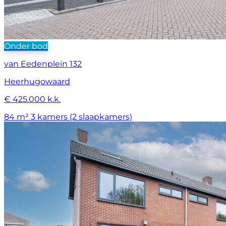
Onder bod
van Eedenplein 132
Heerhugowaard
€ 425.000 k.k.
84 m²
3 kamers (2 slaapkamers)