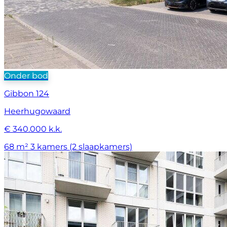
Onder bod
Gibbon 124
Heerhugowaard
€ 340.000 k.k.
68 m²
3 kamers (2 slaapkamers)