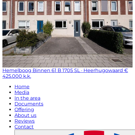
Hemelboog Binnen 61 B
1705 SL · Heerhugowaard
€
425.000 k.k.
Home
Media
In the area
Documents
Offering
About us
Reviews
Contact