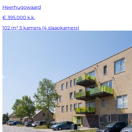
Heerhugowaard
€ 395.000 k.k.
102 m²
5 kamers (4 slaapkamers)