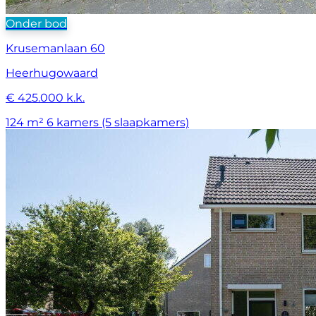
Onder bod
Krusemanlaan 60
Heerhugowaard
€ 425.000 k.k.
124 m²
6 kamers (5 slaapkamers)