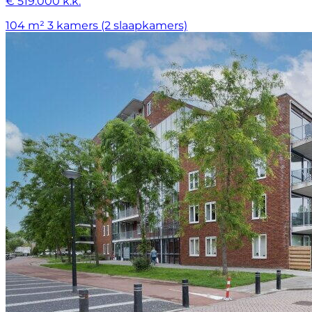
€ 519.000 k.k.
104 m²
3 kamers (2 slaapkamers)