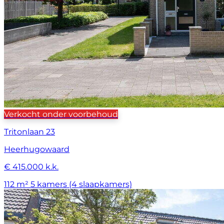
Verkocht onder voorbehoud
Tritonlaan 23
Heerhugowaard
€ 415.000 k.k.
112 m²
5 kamers (4 slaapkamers)