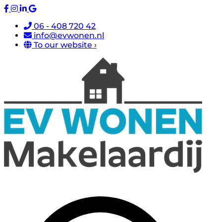
06 - 408 720 42
info@evwonen.nl
To our website ›