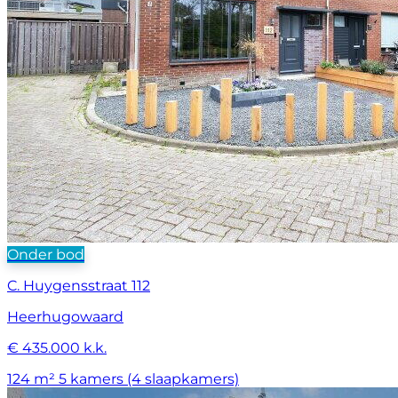
Onder bod
C. Huygensstraat 112
Heerhugowaard
€ 435.000 k.k.
124 m²
5 kamers (4 slaapkamers)