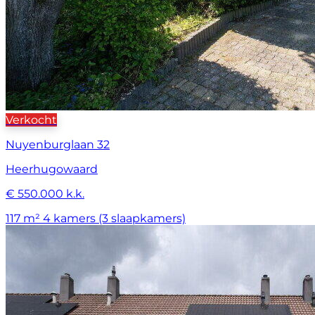
Verkocht
Nuyenburglaan 32
Heerhugowaard
€ 550.000 k.k.
117 m²
4 kamers (3 slaapkamers)