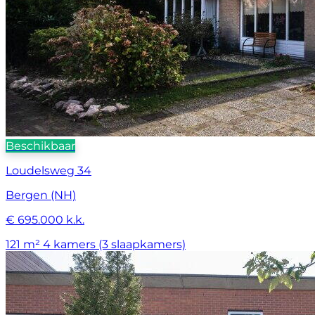
Beschikbaar
Loudelsweg 34
Bergen (NH)
€ 695.000 k.k.
121 m²
4 kamers (3 slaapkamers)