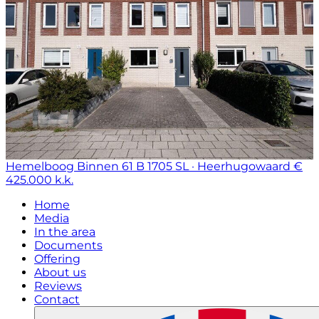
Hemelboog Binnen 61 B
1705 SL · Heerhugowaard
€
425.000 k.k.
Home
Media
In the area
Documents
Offering
About us
Reviews
Contact