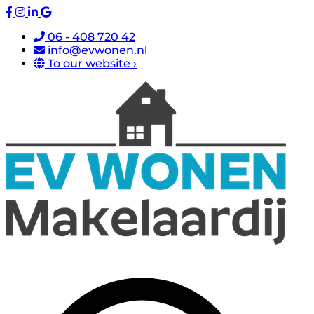
06 - 408 720 42
info@evwonen.nl
To our website ›